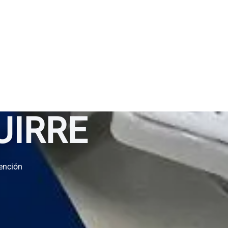
GUIRRE
vención